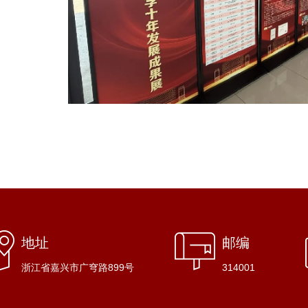
地址
邮编
浙江省嘉兴市广穹路899号
314001