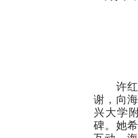
许红莲
谢，向
兴大学
碑。她